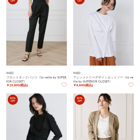
OFF
OFF
INED
INED
フロントタックパンツ《la veille by SUPER
アシンメトリーデザインカットソー《la ve
IOR CLOSET》
ille by SUPERIOR CLOSET》
￥19,800(税込)
￥4,840(税込)
80%
50%
OFF
OFF