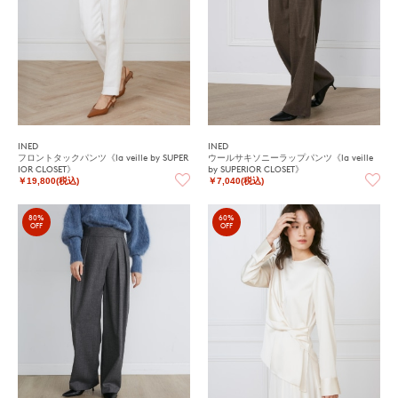
INED
INED
フロントタックパンツ《la veille by SUPER
ウールサキソニーラップパンツ《la veille
IOR CLOSET》
by SUPERIOR CLOSET》
￥19,800(税込)
￥7,040(税込)
80%
60%
OFF
OFF