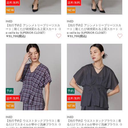
送料無料
送料無料
NEW
NEW
INED
INED
【先行予約】アシンメトリープリーツスカ
【先行予約】アシンメトリープリーツスカ
ート｜動くたび表情変わる上質スカート《l
ート｜動くたび表情変わる上質スカート《l
a veille by SUPERIOR CLOSET》
a veille by SUPERIOR CLOSET》
￥51,700(税込)
￥51,700(税込)
予約
予約
送料無料
送料無料
NEW
NEW
INED
INED
【先行予約】ウエストタックブラウス｜着
【先行予約】ウエストタックブラウス｜着
るだけでスタイルが華やぐ洗練ブラウス《l
るだけでスタイルが華やぐ洗練ブラウス《l
a veille by SUPERIOR CLOSET》
a veille by SUPERIOR CLOSET》