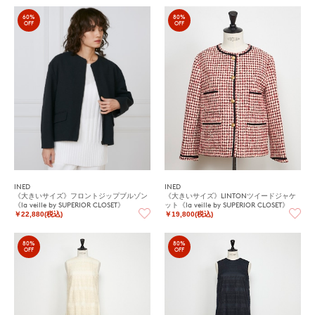
60%
80%
OFF
OFF
INED
INED
《大きいサイズ》フロントジップブルゾン
《大きいサイズ》LINTONツイードジャケ
《la veille by SUPERIOR CLOSET》
ット《la veille by SUPERIOR CLOSET》
￥22,880(税込)
￥19,800(税込)
80%
80%
OFF
OFF