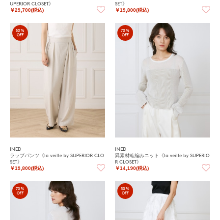
UPERIOR CLOSET》
SET》
￥29,700(税込)
￥19,800(税込)
50%
70%
OFF
OFF
INED
INED
ラップパンツ《la veille by SUPERIOR CLO
異素材畦編みニット《la veille by SUPERIO
SET》
R CLOSET》
￥19,800(税込)
￥14,190(税込)
70%
30%
OFF
OFF