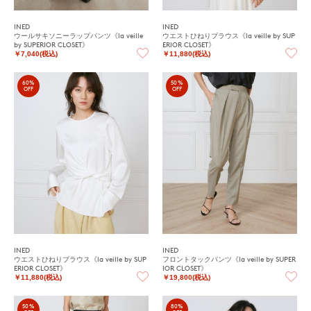
INED
INED
ウールサキソニーラップパンツ《la veille
ウエストひねりブラウス《la veille by SUP
by SUPERIOR CLOSET》
ERIOR CLOSET》
￥7,040(税込)
￥11,880(税込)
60%
50%
OFF
OFF
INED
INED
ウエストひねりブラウス《la veille by SUP
フロントタックパンツ《la veille by SUPER
ERIOR CLOSET》
IOR CLOSET》
￥11,880(税込)
￥19,800(税込)
50%
80%