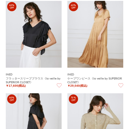
60%
60%
OFF
OFF
INED
INED
フラッタースリーブブラウス《la veille by
ケープワンピース《la veille by SUPERIOR
SUPERIOR CLOSET》
CLOSET》
￥17,600(税込)
￥29,040(税込)
60%
70%
OFF
OFF