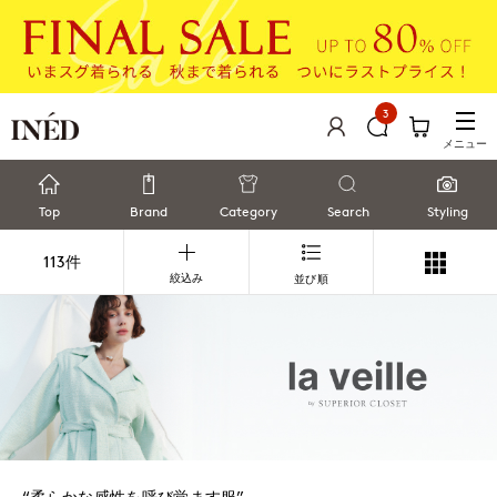
3
メニュー
Top
Brand
Category
Search
Styling
113件
絞込み
並び順
“柔らかな感性を呼び覚ます服”