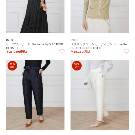
INED
INED
ケープワンピース《la veille by SUPERIOR
メタリックヤーンカーディガン《la veille
CLOSET》
by SUPERIOR CLOSET》
￥29,040(税込)
￥15,180(税込)
50%
50%
OFF
OFF