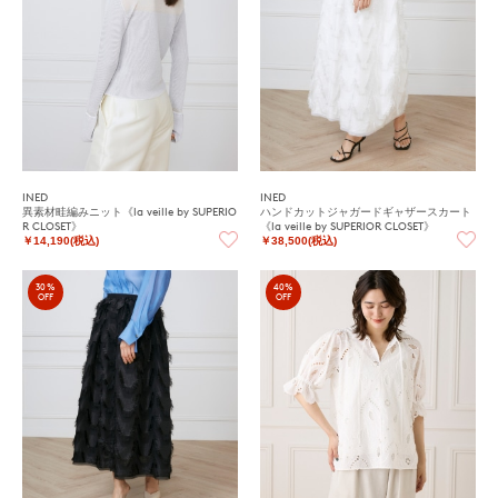
INED
INED
異素材畦編みニット《la veille by SUPERIO
ハンドカットジャガードギャザースカート
R CLOSET》
《la veille by SUPERIOR CLOSET》
￥14,190(税込)
￥38,500(税込)
30%
40%
OFF
OFF