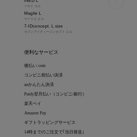
INED L
イネド エル
Maglie L
マーリエ エル
7-IDconcept. L size
セブンアイディーコンセプト エル
便利なサービス
後払い.com
コンビニ前払い決済
auかんたん決済
Paidy翌月払い（コンビニ/銀行）
楽天ペイ
Amazon Pay
ギフトラッピングサービス
14時までのご注文で｢当日発送｣