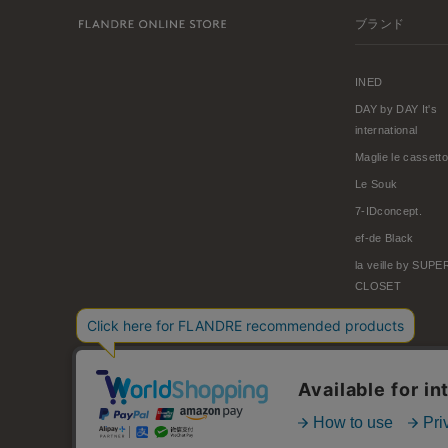
ブランド
INED
DAY by DAY It's
international
Maglie le cassetto
Le Souk
7-IDconcept.
ef-de Black
la veille by SUP
CLOSET
© FLANDRE CO., LTD.
お問い合わせ