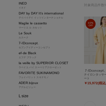
INED
対象商品件数
イネド
DAY by DAY It's international
デイバイデイ イッツインターナショナル
60%
Maglie le cassetto
OFF
マーリエ ル カセット
Le Souk
ルスーク
7-IDconcept.
セブンアイディーコンセプト
ef-de Black
エフデ ブラック
la veille by SUPERIOR CLOSET
ラベイユ バイ スーペリアクローゼット
7-IDconcept.
FAVORITE SUKINAMONO
ナイロンタッサ
フェイバリット スキナモノ
ート
ADER.bijoux
￥15,972(税込
アデルビジュー
L size