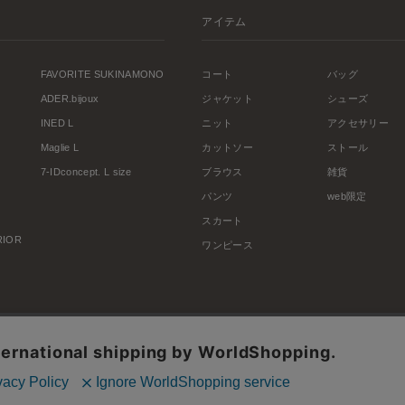
アイテム
FAVORITE SUKINAMONO
コート
バッグ
ADER.bijoux
ジャケット
シューズ
INED L
ニット
アクセサリー
Maglie L
カットソー
ストール
7-IDconcept. L size
ブラウス
雑貨
パンツ
web限定
スカート
ERIOR
ワンピース
利用規約
会社概要
プライバシーポリシー
特定商取引・古物営業法に基づく表示