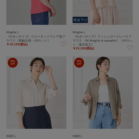
再値下げ
Maglie L
Maglie L
《大きいサイズ》クルーネックフレア袖ブ
《大きいサイズ》ラッシュガードレースブ
ラウス《接触冷感・UVカット》
ラウス 《M Maglie le cassetto》《UVカッ
ト・撥水加工》
￥18,150(税込)
￥23,100(税込)
25%
25%
OFF
OFF
INED L
INED L