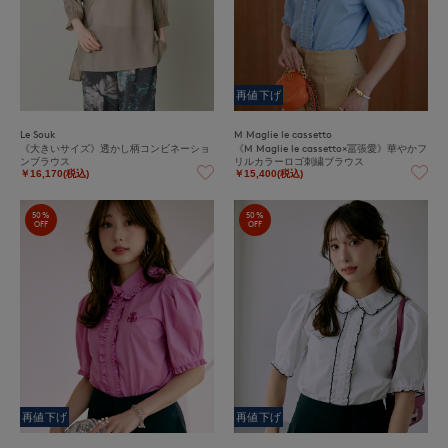
再値下げ
Le Souk
M Maglie le cassetto
《大きいサイズ》透かし柄コンビネーショ
《M Maglie le cassetto×冨張愛》華やかフ
ンブラウス
リルカラーロゴ刺繍ブラウス
￥16,170(税込)
￥15,400(税込)
50%
50%
OFF
OFF
再値下げ
再値下げ