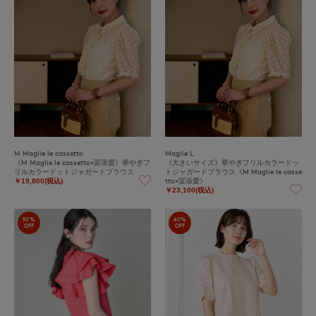
M Maglie le cassetto
Maglie L
《M Maglie le cassetto×冨張愛》華やぎフ
《大きいサイズ》華やぎフリルカラードッ
リルカラードットジャガードブラウス
トジャガードブラウス《M Maglie le casse
tto×冨張愛》
￥19,800(税込)
￥23,100(税込)
50%
40%
OFF
OFF