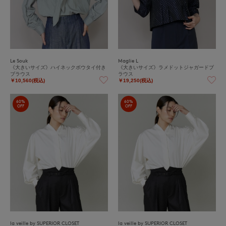
Le Souk
Maglie L
《大きいサイズ》ハイネックボウタイ付き
《大きいサイズ》ラメドットジャガードブ
ブラウス
ラウス
￥10,560(税込)
￥19,250(税込)
60%
60%
OFF
OFF
la veille by SUPERIOR CLOSET
la veille by SUPERIOR CLOSET