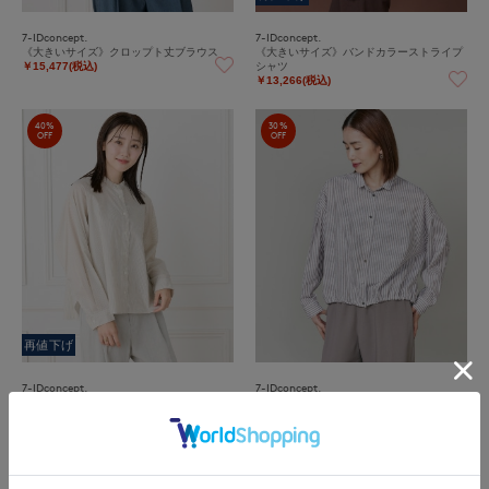
7-IDconcept.
7-IDconcept.
《大きいサイズ》クロップト丈ブラウス
《大きいサイズ》バンドカラーストライプ
シャツ
￥15,477(税込)
￥13,266(税込)
40%
30%
OFF
OFF
再値下げ
7-IDconcept.
7-IDconcept.
《大きいサイズ》バンドカラーストライプ
《大きいサイズ》ドロストストライプシャ
シャツ
ツ
￥13,266(税込)
￥20,020(税込)
40%
40%
OFF
OFF