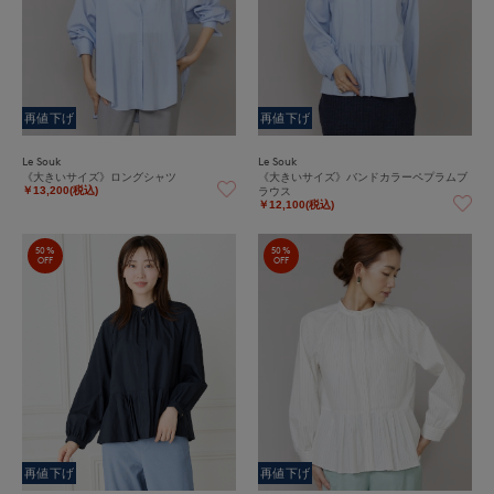
再値下げ
再値下げ
Le Souk
Le Souk
《大きいサイズ》ロングシャツ
《大きいサイズ》バンドカラーペプラムブ
ラウス
￥13,200(税込)
￥12,100(税込)
50%
50%
OFF
OFF
再値下げ
再値下げ