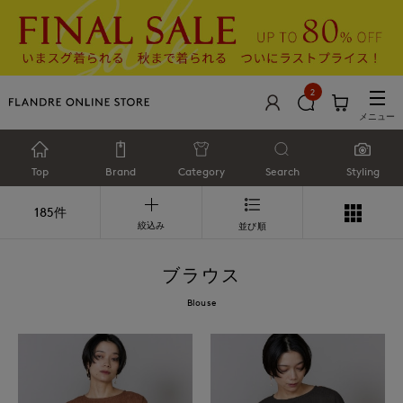
2
メニュー
Top
Brand
Category
Search
Styling
185件
絞込み
並び順
ブラウス
Blouse