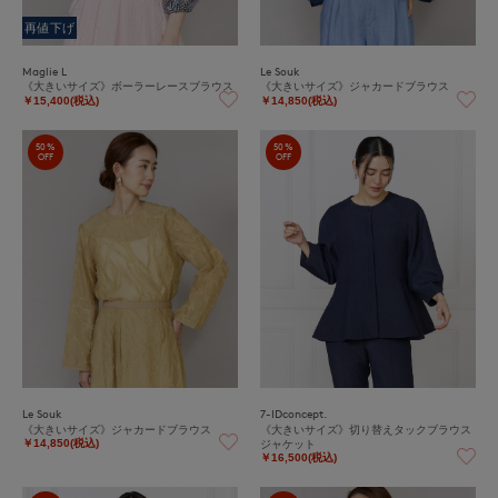
再値下げ
Maglie L
Le Souk
《大きいサイズ》ボーラーレースブラウス
《大きいサイズ》ジャカードブラウス
￥15,400(税込)
￥14,850(税込)
50%
50%
OFF
OFF
Le Souk
7-IDconcept.
《大きいサイズ》ジャカードブラウス
《大きいサイズ》切り替えタックブラウス
ジャケット
￥14,850(税込)
￥16,500(税込)