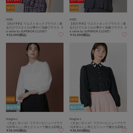
送料無料
送料無料
NEW
NEW
INED
INED
【先行予約】ウエストタックブラウス｜着
【先行予約】ウエストタックブラウス｜着
るだけでスタイルが華やぐ洗練ブラウス《l
るだけでスタイルが華やぐ洗練ブラウス《l
a veille by SUPERIOR CLOSET》
a veille by SUPERIOR CLOSET》
￥33,000(税込)
￥33,000(税込)
NEW
NEW
返品可能
返品可能
Maglie L
Maglie L
《大きいサイズ》フラワービジューブラウ
《大きいサイズ》フラワービジューブラウ
ス|今年らしい衿とビジューで魅せる顔映え
ス|今年らしい衿とビジューで魅せる顔映え
￥38,500(税込)
￥38,500(税込)