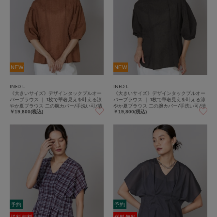
NEW
NEW
INED L
INED L
《大きいサイズ》デザインタックプルオー
《大きいサイズ》デザインタックプルオー
バーブラウス ｜ 1枚で華奢見えを叶える涼
バーブラウス ｜ 1枚で華奢見えを叶える涼
やか夏ブラウス 二の腕カバー/手洗い可/清
やか夏ブラウス 二の腕カバー/手洗い可/清
涼感/着やせ
涼感/着やせ
￥19,800(税込)
￥19,800(税込)
予約
予約