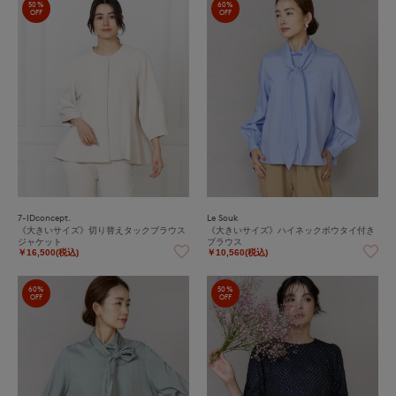
50%
60%
OFF
OFF
7-IDconcept.
Le Souk
《大きいサイズ》切り替えタックブラウス
《大きいサイズ》ハイネックボウタイ付き
ジャケット
ブラウス
￥16,500(税込)
￥10,560(税込)
60%
50%
OFF
OFF