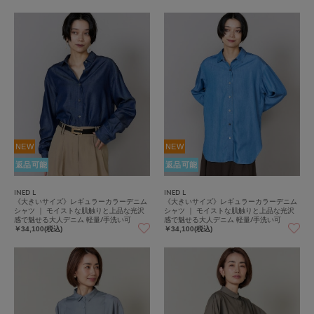
NEW
NEW
返品可能
返品可能
INED L
INED L
《大きいサイズ》レギュラーカラーデニム
《大きいサイズ》レギュラーカラーデニム
シャツ ｜ モイストな肌触りと上品な光沢
シャツ ｜ モイストな肌触りと上品な光沢
感で魅せる大人デニム 軽量/手洗い可
感で魅せる大人デニム 軽量/手洗い可
￥34,100(税込)
￥34,100(税込)