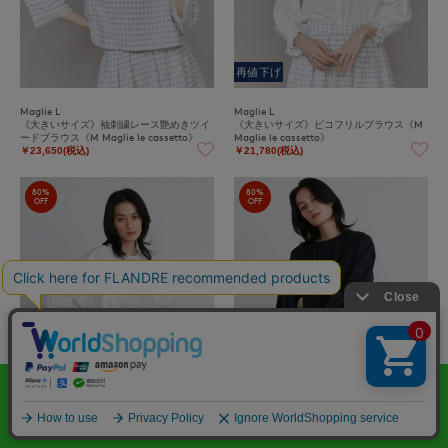
再値下げ
Maglie L
Maglie L
《大きいサイズ》袖刺繍レース艶めきツイ
《大きいサイズ》ピコフリルブラウス《M
ードブラウス《M Maglie le cassetto》
Maglie le cassetto》
￥23,650(税込)
￥21,780(税込)
80%
80%
OFF
OFF
INED
INED
シャーリングギャザーブラウス《la veille
シャーリングギャザーブラウス《la veille