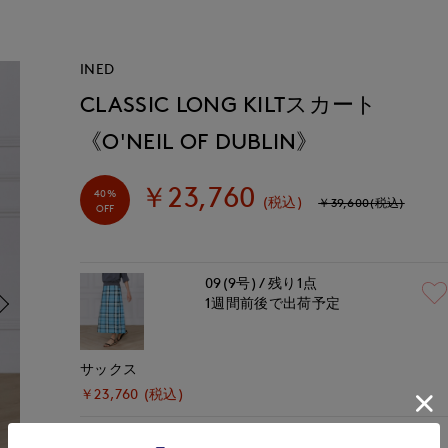
INED
CLASSIC LONG KILTスカート
《O'NEIL OF DUBLIN》
￥23,760
40%
(税込)
￥39,600(税込)
OFF
09(9号)
残り1点
1週間前後で出荷予定
サックス
￥23,760 (税込)