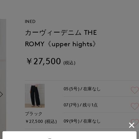
INED
カーヴィーデニム THE
ROMY《upper hights》
￥27,500
(税込)
05(5号)
在庫なし
07(7号)
残り1点
ブラック
09(9号)
在庫なし
￥27,500 (税込)