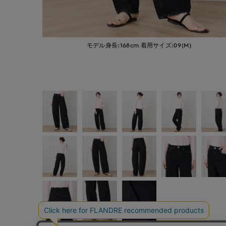
モデル身長:168cm
着用サイズ:09(M)