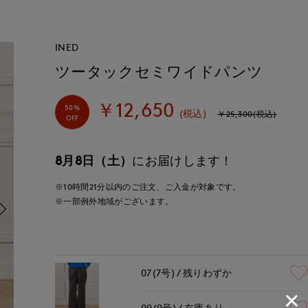
INED
ツータックセミワイドパンツ
￥12,650
50%
(税込)
￥25,300(税込)
OFF
8月8日（土）
にお届けします！
※10時間
21分
以内
のご注文、ご入金が対象です。
※一部例外地域がございます。
07(7号)
残りわずか
09(9号)
在庫あり