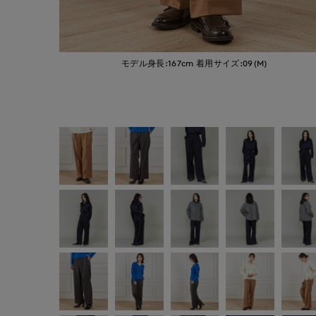
モデル身長:167cm
着用サイズ:09(M)