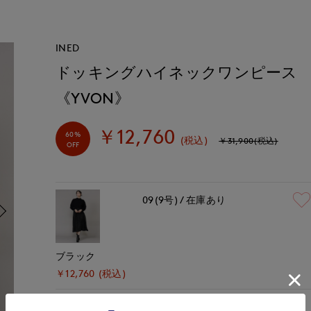
INED
ドッキングハイネックワンピース
《YVON》
￥12,760
60%
(税込)
￥31,900(税込)
OFF
09(9号)
在庫あり
ブラック
￥12,760 (税込)