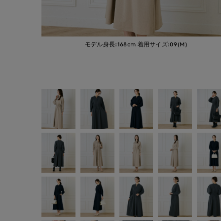
モデル身長:168cm
着用サイズ:09(M)