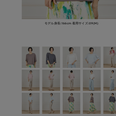
モデル身長:166cm
着用サイズ:09(M)