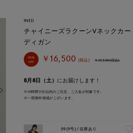
INED
チャイニーズラクーンVネックカー
ディガン
￥16,500
40%
(税込)
￥27,500(税込)
OFF
8月8日（土）
にお届けします！
※10時間
11分
以内
のご注文、ご入金が対象です。
※一部例外地域がございます。
09(9号)
在庫あり