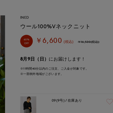
INED
ウール100%Vネックニット
￥6,600
60%
(税込)
￥16,500(税込)
OFF
8月9日（日）
にお届けします！
※11時間
40分
以内
のご注文、ご入金が対象です。
※一部例外地域がございます。
09(9号)
在庫あり