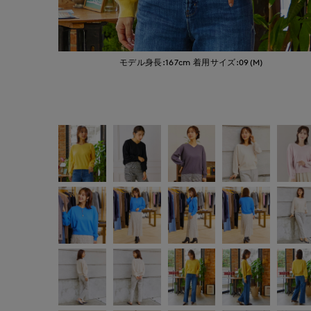
モデル身長:167cm
着用サイズ:09(M)