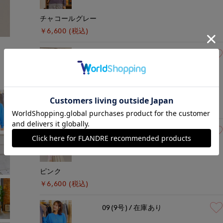
チャコールグレー
￥6,600 (税込)
モデル身長:162cm
着用サイズ:09(M)
09(9号)
在庫なし
オフホワイト
￥6,600 (税込)
09(9号)
在庫あり
ピンク
￥6,600 (税込)
09(9号)
在庫あり