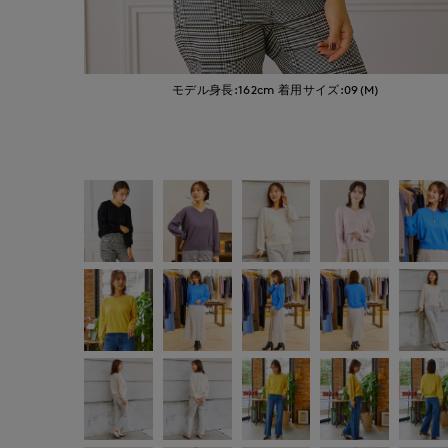
モデル身長:162cm
着用サイズ:09(M)