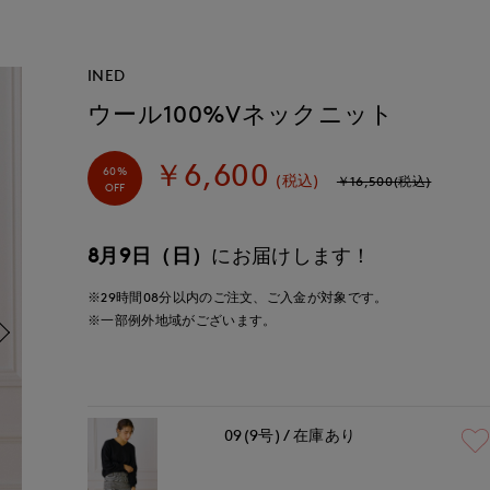
INED
ウール100%Vネックニット
￥6,600
60%
(税込)
￥16,500(税込)
OFF
8月9日（日）
にお届けします！
※29時間
08分
以内
のご注文、ご入金が対象です。
※一部例外地域がございます。
09(9号)
在庫あり