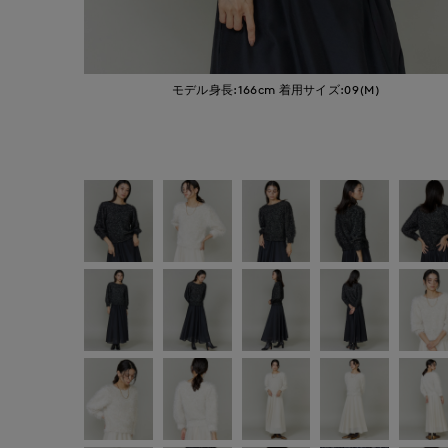
モデル身長:166cm
着用サイズ:09(M)