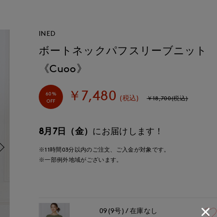
INED
ボートネックパフスリーブニット
《Cuoo》
￥7,480
60%
(税込)
￥18,700(税込)
OFF
8月7日（金）
にお届けします！
※11時間
03分
以内
のご注文、ご入金が対象です。
※一部例外地域がございます。
09(9号)
在庫なし