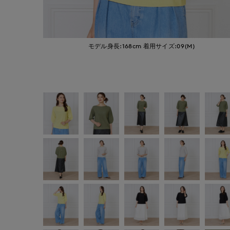
モデル身長:168cm
着用サイズ:09(M)