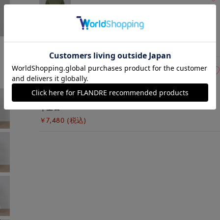
カーキ
モデル身長:168cm
着用サイズ:09(M)
￥7,480 (税込)
09(9号)
在庫あり
イエロー
￥7,480 (税込)