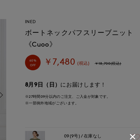
INED
ボートネックパフスリーブニット
《Cuoo》
￥7,480
60%
(税込)
￥18,700(税込)
OFF
8月9日（日）
にお届けします！
※27時間
09分
以内
のご注文、ご入金が対象です。
※一部例外地域がございます。
09(9号)
在庫なし