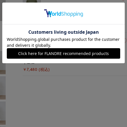
カーキ
モデル身長:168cm
着用サイズ:09(M)
￥7,480 (税込)
09(9号)
在庫あり
イエロー
￥7,480 (税込)