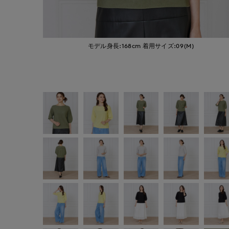
モデル身長:168cm
着用サイズ:09(M)