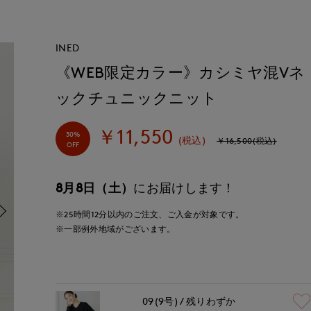
INED
《WEB限定カラー》カシミヤ混Vネ
ックチュニックニット
￥11,550
30%
(税込)
￥16,500(税込)
OFF
8月8日（土）
にお届けします！
※25時間
12分
以内
のご注文、ご入金が対象です。
※一部例外地域がございます。
09(9号)
残りわずか