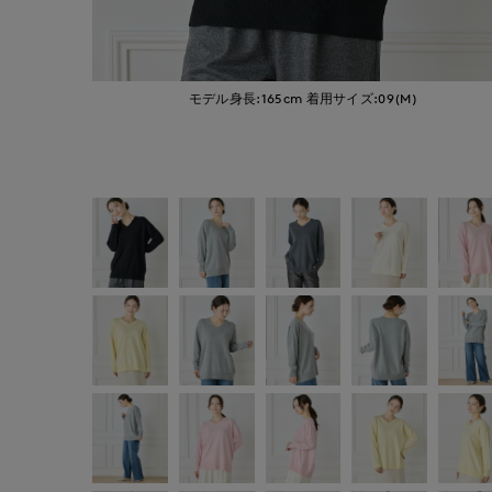
モデル身長:165cm
着用サイズ:09(M)