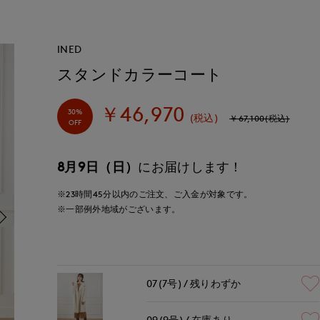
INED
スタンドカラーコート
￥46,970
30%
(税込)
￥67,100(税込)
OFF
8月9日（日）
にお届けします！
※23時間
45分
以内
のご注文、ご入金が対象です。
※一部例外地域がございます。
07(7号)
残りわずか
09(9号)
在庫あり