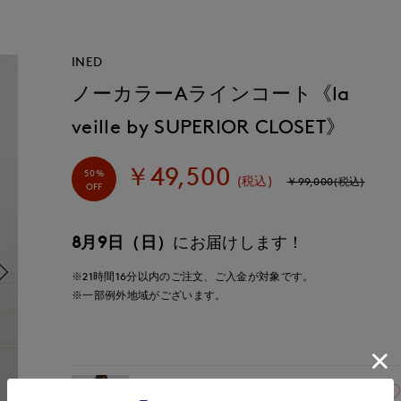
INED
ノーカラーAラインコート《la
veille by SUPERIOR CLOSET》
￥49,500
50%
(税込)
￥99,000(税込)
OFF
8月9日（日）
にお届けします！
※21時間
16分
以内
のご注文、ご入金が対象です。
※一部例外地域がございます。
09(9号)
残り1点