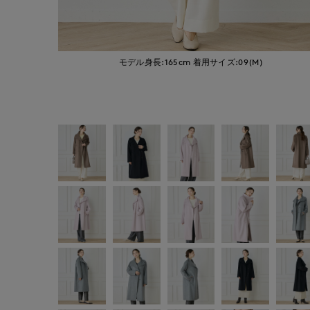
モデル身長:165cm
着用サイズ:09(M)