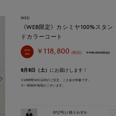
INED
《WEB限定》カシミヤ100%スタン
ドカラーコート
￥118,800
40%
(税込)
￥198,000(税込)
OFF
8月8日（土）
にお届けします！
※28時間
14分
以内
のご注文、ご入金が対象です。
※一部例外地域がございます。
07(7号)
残りわずか