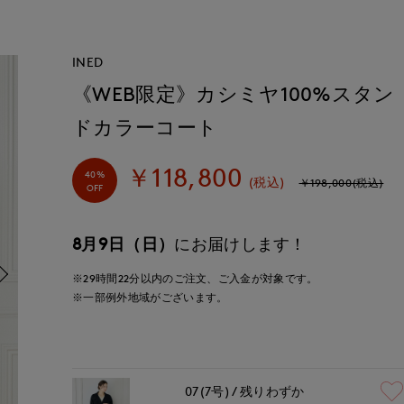
INED
《WEB限定》カシミヤ100%スタン
ドカラーコート
￥118,800
40%
(税込)
￥198,000(税込)
OFF
8月9日（日）
にお届けします！
※29時間
22分
以内
のご注文、ご入金が対象です。
※一部例外地域がございます。
07(7号)
残りわずか