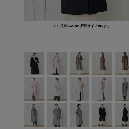
モデル身長:165cm
着用サイズ:09(M)