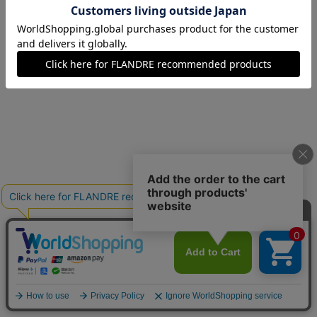
07(7号)
残りわずか
09(9号)
残り1点