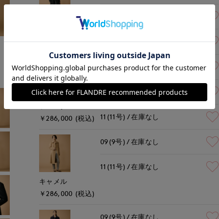
09(9号)
在庫あり
ブラック
11(11号)
在庫なし
￥286,000 (税込)
モデル身長:167cm
着用サイズ:09(M)
07(7号)
在庫なし
09(9号)
残りわずか
ラベンダー
11(11号)
在庫なし
￥286,000 (税込)
09(9号)
在庫なし
11(11号)
在庫なし
キャメル
￥286,000 (税込)
09(9号)
在庫なし