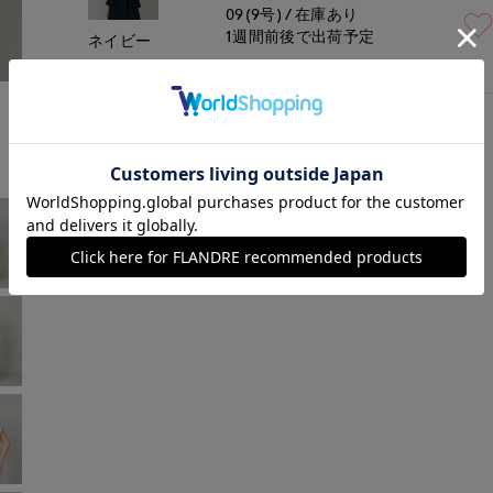
09(9号)
在庫あり
1週間前後で出荷予定
ネイビー
￥16,940 (税込)
モデル身長:166cm
着用サイズ:09(M)