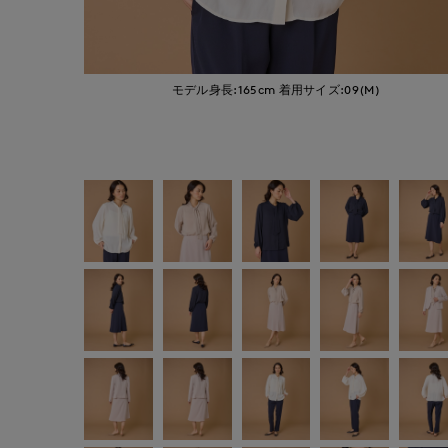
モデル身長:165cm
着用サイズ:09(M)