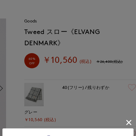
Goods
Tweed スロー《ELVANG
DENMARK》
￥10,560
60%
(税込)
￥26,400(税込)
OFF
40(フリー)
残りわずか
グレー
￥10,560 (税込)
40(フリー)
残りわずか