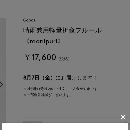
Goods
晴雨兼用軽量折傘フルール
《manipuri》
￥17,600
(税込)
8月7日（金）
にお届けします！
※9時間
44分
以内
のご注文、ご入金が対象です。
※一部例外地域がございます。
40(フリー)
残りわずか