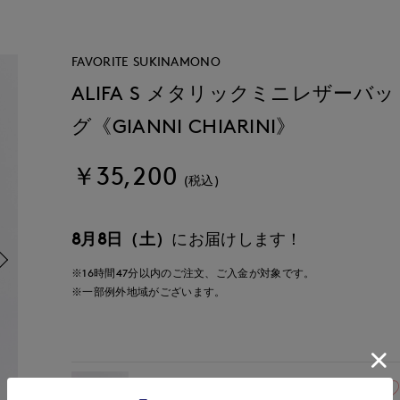
FAVORITE SUKINAMONO
ALIFA S メタリックミニレザーバッ
グ《GIANNI CHIARINI》
￥35,200
(税込)
8月8日（土）
にお届けします！
※16時間
47分
以内
のご注文、ご入金が対象です。
※一部例外地域がございます。
40(フリー)
在庫なし