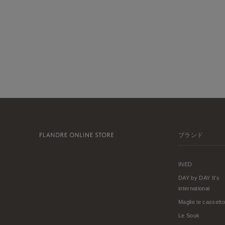
ブランド
INED
DAY by DAY It's
international
Maglie le cassetto
Le Souk