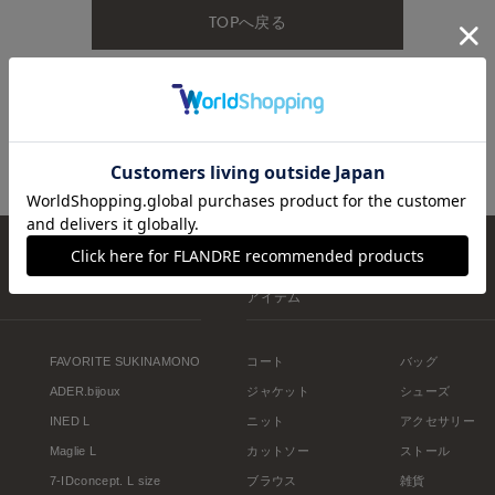
TOPへ戻る
アイテム
FAVORITE SUKINAMONO
コート
バッグ
ADER.bijoux
ジャケット
シューズ
INED L
ニット
アクセサリー
Maglie L
カットソー
ストール
7-IDconcept. L size
ブラウス
雑貨