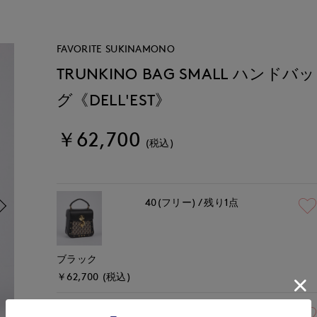
FAVORITE SUKINAMONO
TRUNKINO BAG SMALL ハンドバッ
グ《DELL'EST》
￥62,700
(税込)
40(フリー)
残り1点
ブラック
￥62,700 (税込)
40(フリー)
在庫なし