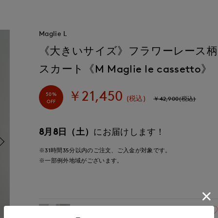
Maglie L
《大きいサイズ》フラワーレース柄
スカート《M Maglie le cassetto》
￥21,450
50%
(税込)
￥42,900(税込)
OFF
8月8日（土）
にお届けします！
※31時間
35分
以内
のご注文、ご入金が対象です。
※一部例外地域がございます。
13(13号)
残り1点