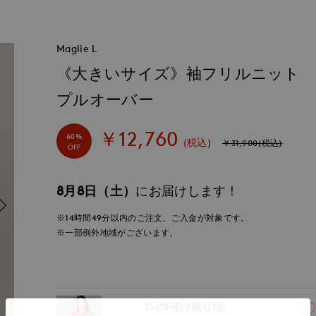
Maglie L
《大きいサイズ》袖フリルニット
プルオーバー
￥12,760
60%
(税込)
￥31,900(税込)
OFF
8月8日（土）
にお届けします！
※14時間
49分
以内
のご注文、ご入金が対象です。
※一部例外地域がございます。
15(15号)
残り1点