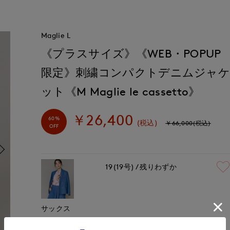
Maglie L
《プラスサイズ》《WEB・POPUP
限定》刺繍コンパクトデニムジャ
ット《M Maglie le cassetto》
￥26,400
60%
(税込)
￥66,000(税込)
OFF
19(19号)
残りわずか
サックス
￥26,400 (税込)