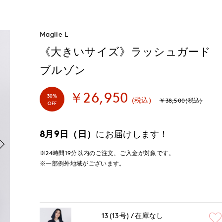
Maglie L
《大きいサイズ》ラッシュガード
ブルゾン
￥26,950
30%
(税込)
￥38,500(税込)
OFF
8月9日（日）
にお届けします！
※24時間
19分
以内
のご注文、ご入金が対象です。
※一部例外地域がございます。
13(13号)
在庫なし