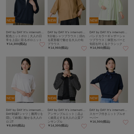
NEW
NEW
NEW
DAY by DAY It's international
DAY by DAY It's international
DAY by DAY It's international
配色ニットポロ｜大人の日
5分袖シャツブラウス｜揺れ
バンドカラーギャザーシャ
常を上品に彩るポロニット
る変形裾で魅せる大人の旬
ツブラウス｜体型カバーと
ブラウス
旬顔を叶えるクラシック
￥14,300(税込)
￥14,960(税込)
￥14,960(税込)
NEW
NEW
NEW
DAY by DAY It's international
DAY by DAY It's international
DAY by DAY It's international
DAY刺繍Tシャツ｜腕周りを
アンサンブルニット｜品よ
スカーフ付きニットプルオ
隠して綺麗に魅せる大人の
く細見えする大人の上質ア
ーバー
ロゴT
ンサンブル
￥16,500(税込)
￥8,800(税込)
￥14,300(税込)