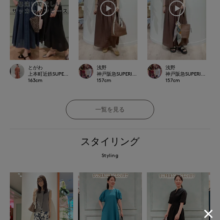
とがわ
浅野
浅野
上本町近鉄SUPERIORCLOSET
神戸阪急SUPERIORCLOSET
神戸阪急SUPERIORCLOS
163
cm
157
cm
157
cm
一覧を見る
スタイリング
Styling