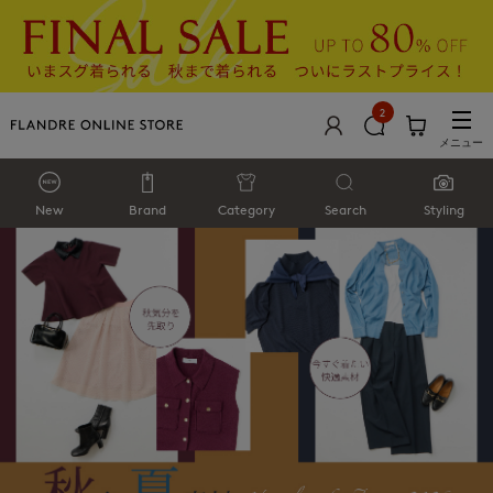
2
メニュー
New
Brand
Category
Search
Styling