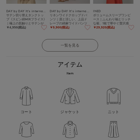
DAY by DAY It's international
DAY by DAY It's international
INED
サテン切り替えタンクトッ
リネンワイドクロップドパ
ボリュームスリーブワンピ
プ《スビン綿MIXフライス》
ンツ｜凛と涼しい、上品ド
ース｜ふんわり袖とリッチ
｜極上の肌触りとサテンが
レープの綿麻ワイドパンツ
な裾、1枚で華やぐ贅沢感
映える上品インナー
￥4,950(税込)
￥9,900(税込)
￥29,920(税込)
一覧を見る
アイテム
Item
コート
ジャケット
ニット