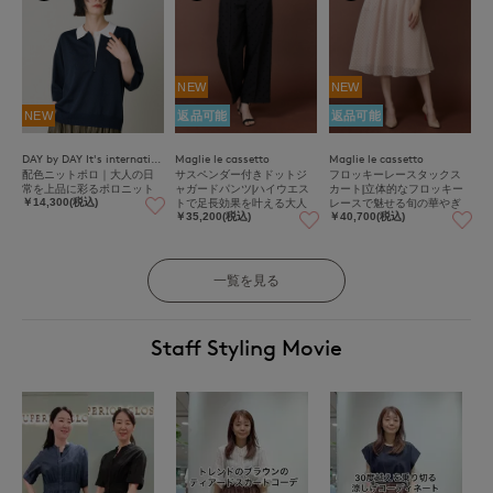
NEW
NEW
NEW
返品可能
返品可能
DAY by DAY It's international
Maglie le cassetto
Maglie le cassetto
配色ニットポロ｜大人の日
サスペンダー付きドットジ
フロッキーレースタックス
常を上品に彩るポロニット
ャガードパンツ|ハイウエス
カート|立体的なフロッキー
トで足長効果を叶える大人
レースで魅せる旬の華やぎ
￥14,300(税込)
パンツ
￥35,200(税込)
￥40,700(税込)
一覧を見る
Staff Styling Movie