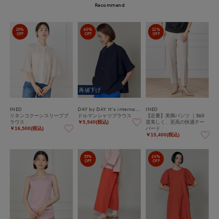
Recommend
25%
60%
22%
OFF
OFF
OFF
再値下げ
INED
DAY by DAY It's international
INED
リネンコクーンスリーブブ
ドルマンシャツブラウス
【定番】美脚パンツ ｜360
ラウス
度美しく、至高の快適テー
￥5,940(税込)
パード
￥16,500(税込)
￥15,400(税込)
33%
20%
OFF
OFF