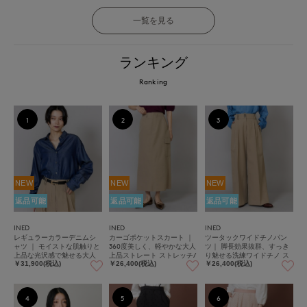
一覧を見る
ランキング
Ranking
1
2
3
NEW
NEW
NEW
返品可能
返品可能
返品可能
INED
INED
INED
レギュラーカラーデニムシ
カーゴポケットスカート ｜
ツータックワイドチノパン
ャツ ｜ モイストな肌触りと
360度美しく、軽やかな大人
ツ｜ 脚長効果抜群、すっき
上品な光沢感で魅せる大人
上品ストレート ストレッチ/
り魅せる洗練ワイドチノ ス
デニム 軽量/手洗い可
軽量/手洗い可/カーゴポケッ
トレッチ/軽量/手洗い可
￥31,900(税込)
￥26,400(税込)
￥26,400(税込)
ト
4
5
6