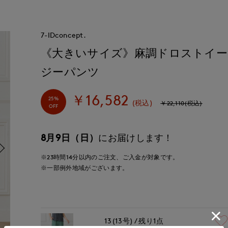
7-IDconcept.
《大きいサイズ》麻調ドロストイー
ジーパンツ
￥16,582
25%
(税込)
￥22,110(税込)
OFF
8月9日（日）
にお届けします！
※23時間
14分
以内
のご注文、ご入金が対象です。
※一部例外地域がございます。
13(13号)
残り1点