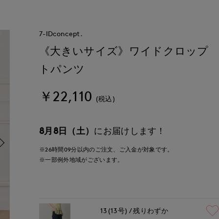
7-IDconcept.
《大きいサイズ》ワイドクロップ
トパンツ
￥22,110
(税込)
8月8日（土）
にお届けします！
※26時間
09分
以内
のご注文、ご入金が対象です。
※一部例外地域がございます。
13(13号)
残りわずか