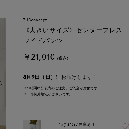
7-IDconcept.
《大きいサイズ》センタープレス
ワイドパンツ
￥21,010
(税込)
8月9日（日）
にお届けします！
※31時間
01分
以内
のご注文、ご入金が対象です。
※一部例外地域がございます。
13(13号)
在庫あり