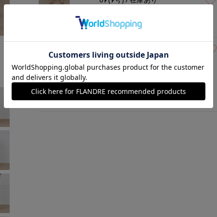
グレー
￥7,964 (税込)
モデル身長:168cm
着用サイズ:09(M)
07(7号)
残り1点
ブラウン
￥7,964 (税込)