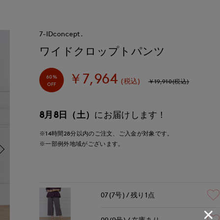
7-IDconcept.
ワイドクロップトパンツ
￥7,964
60%
(税込)
￥19,910(税込)
OFF
8月8日（土）
にお届けします！
※14時間
28分
以内
のご注文、ご入金が対象です。
※一部例外地域がございます。
07(7号)
残り1点
09(9号)
在庫あり