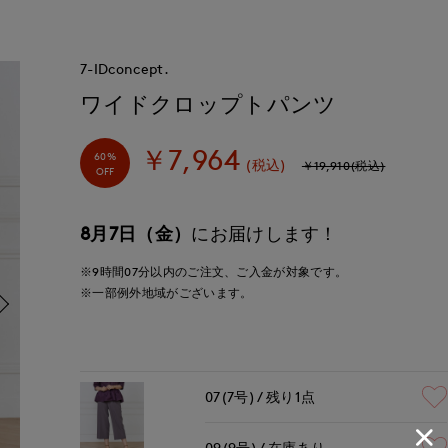
7-IDconcept.
ワイドクロップトパンツ
￥7,964
60%
(税込)
￥19,910(税込)
OFF
8月7日（金）
にお届けします！
※9時間
07分
以内
のご注文、ご入金が対象です。
※一部例外地域がございます。
07(7号)
残り1点
09(9号)
在庫あり