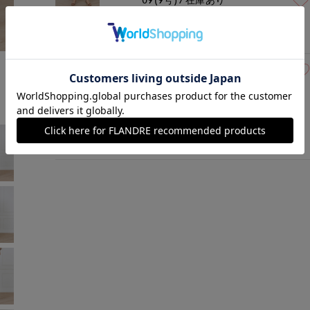
グレー
￥7,964 (税込)
モデル身長:168cm
着用サイズ:09(M)
07(7号)
残り1点
ブラウン
￥7,964 (税込)