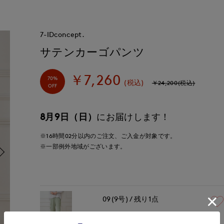
7-IDconcept.
サテンカーゴパンツ
￥7,260
70%
(税込)
￥24,200(税込)
OFF
8月9日（日）
にお届けします！
※16時間
02分
以内
のご注文、ご入金が対象です。
※一部例外地域がございます。
09(9号)
残り1点