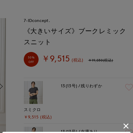
7-IDconcept.
《大きいサイズ》ブークレミック
スニット
￥9,515
50%
(税込)
￥19,030(税込)
OFF
13(13号)
残りわずか
スミクロ
￥9,515 (税込)
13(13号)
在庫あり