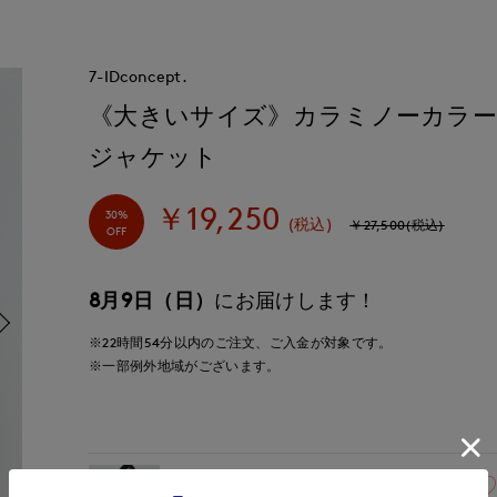
7-IDconcept.
《大きいサイズ》カラミノーカラ
ジャケット
￥19,250
30%
(税込)
￥27,500(税込)
OFF
8月9日（日）
にお届けします！
※22時間
54分
以内
のご注文、ご入金が対象です。
※一部例外地域がございます。
13(13号)
残りわずか