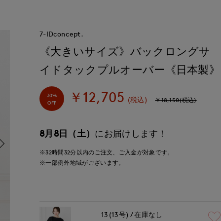
7-IDconcept.
《大きいサイズ》バックロングサ
イドタックプルオーバー《日本製》
￥12,705
30%
(税込)
￥18,150(税込)
OFF
8月8日（土）
にお届けします！
※32時間
32分
以内
のご注文、ご入金が対象です。
※一部例外地域がございます。
13(13号)
在庫なし