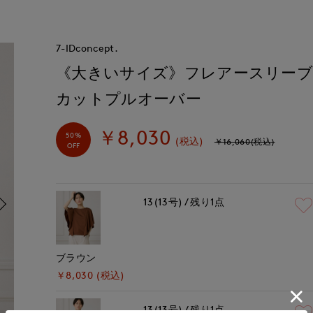
7-IDconcept.
《大きいサイズ》フレアースリー
カットプルオーバー
￥8,030
50%
(税込)
￥16,060(税込)
OFF
13(13号)
残り1点
ブラウン
￥8,030 (税込)
13(13号)
残り1点