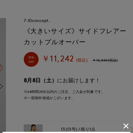
7-IDconcept.
《大きいサイズ》サイドフレアー
カットプルオーバー
￥11,242
30%
(税込)
￥16,060(税込)
OFF
8月8日（土）
にお届けします！
※24時間
20分
以内
のご注文、ご入金が対象です。
※一部例外地域がございます。
13(13号)
残り1点