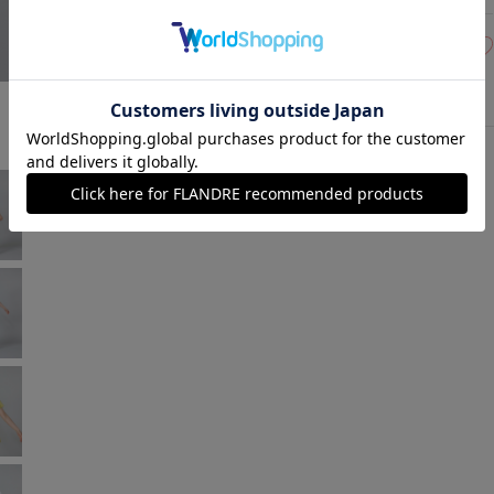
15(15号)
残り1点
イエロー
￥11,242 (税込)