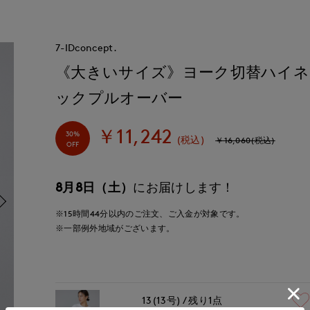
7-IDconcept.
《大きいサイズ》ヨーク切替ハイネ
ックプルオーバー
￥11,242
30%
(税込)
￥16,060(税込)
OFF
8月8日（土）
にお届けします！
※15時間
44分
以内
のご注文、ご入金が対象です。
※一部例外地域がございます。
13(13号)
残り1点