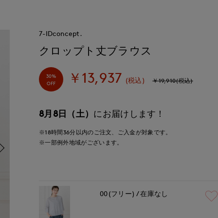
7-IDconcept.
クロップト丈ブラウス
￥13,937
30%
(税込)
￥19,910(税込)
OFF
8月8日（土）
にお届けします！
※18時間
36分
以内
のご注文、ご入金が対象です。
※一部例外地域がございます。
00(フリー)
在庫なし