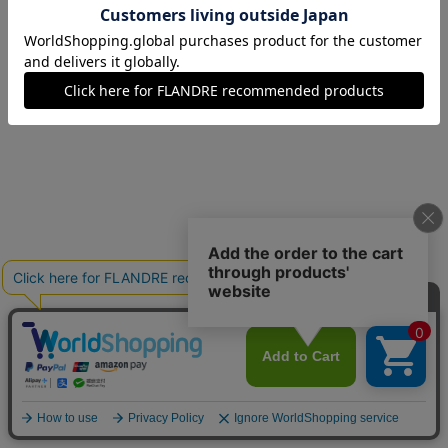
07(7号)
在庫なし
09(9号)
残り1点